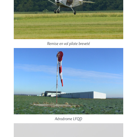
Remise en vol pilote breveté
Aérodrome LFQD